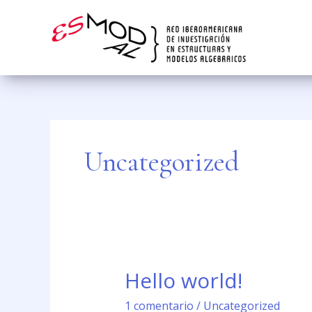
Ir
al
contenido
Uncategorized
Hello world!
Hello
world!
1 comentario
/
Uncategorized