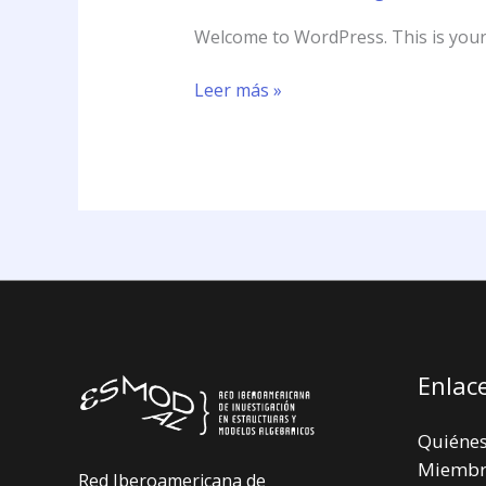
Welcome to WordPress. This is your fi
Leer más »
Enlace
Quiéne
Miembr
Red Iberoamericana de